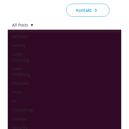
Kontakt
All Posts
All Posts
Axoniq
Event
Sourcing
Event
Modeling
Keycloak
Xesar
AI
Consulting
DevOps
Security