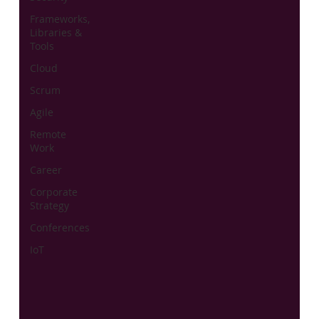
Frameworks,
Libraries &
Tools
Cloud
Scrum
Agile
Remote
Work
Career
Corporate
Strategy
Conferences
IoT