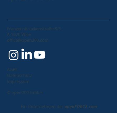
Franzensbrückenstraße 5/5
A-1020 Wien
office@open200.com
AGBs
Datenschutz
Impressum
© open200 GmbH
Ein Unternehmen der
openFORCE.com