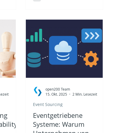
setzt
sind Sicherheitsarchitekturen
tware noch
hoch vernetzt und reagieren in
haftliche
Echtzeit. Die zentrale Frage lautet
nt werden
nicht mehr nur, wer eine Tür
öffnen darf. Entscheidend ist, wer
wann welches Gebäude betritt,
mit welcher Berechtigung und
was passiert, wenn ein
ungewöhnliches Verhalten
erkannt wird. MQTT
Zutrittskontrollen setzen neue
Maßstäbe.
open200 Team
sezeit
15. Okt. 2025
2 Min. Lesezeit
Event Sourcing
ing
Eventgetriebene
bility
Systeme: Warum