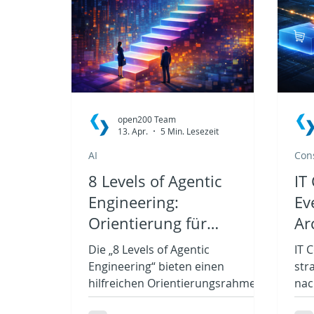
open200 Team
13. Apr.
5 Min. Lesezeit
AI
Con
8 Levels of Agentic
IT
Engineering:
Ev
Orientierung für
Ar
Entscheider:innen
st
Die „8 Levels of Agentic
IT 
Engineering“ bieten einen
str
hilfreichen Orientierungsrahmen.
nac
Sie beschreiben, wie sich
Nic