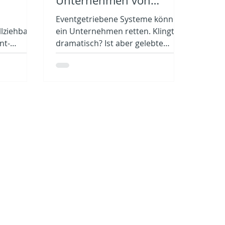
Unternehmen von
ller
Ereignissen statt
Eventgetriebene Systeme können
Momentaufnahmen
lziehbar
ein Unternehmen retten. Klingt
nt-
profitieren
dramatisch? Ist aber gelebte
für
Realität. Dieses Beispiel
 und
veranschaulicht das.