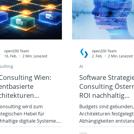
open200 Team
open200 Team
16. Feb.
2 Min. Lesezeit
2. Feb.
2 Min. Lesezeit
sulting
AI
 Consulting Wien:
Software Strategi
entbasierte
Consulting Österr
chitekturen
ROI nachhaltig
rategisch nutzen
beeinflussen
Consulting wird zum
Budgets sind gebunden,
ategischen Hebel für
Architekturen festgeleg
hhaltige digitale Systeme.
Abhängigkeiten entstan
ht als reine
Software Strategie Cons