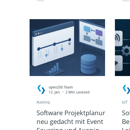
Organisationen schrittweise von
Ums
punktueller Unterstützung durch
Gru
KI hin zu autonomen,
Ent
kooperierenden Systemen
Art
entwickeln. In diesem Artikel
Arc
zeigen wir, was die 8 Levels of
Mic
Agentic Engineering in der Praxis
wie
bedeuten.
nac
open200 Team
12. Jan.
2 Min. Lesezeit
Axoniq
IoT
Software Projektplanung
So
neu gedacht mit Event
Be