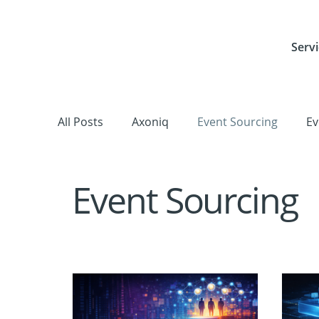
Servi
All Posts
Axoniq
Event Sourcing
Ev
Frameworks, Libraries & Tools
Cloud
Event Sourcing