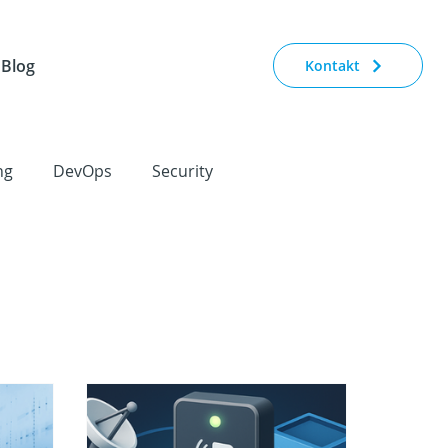
Blog
Kontakt
ng
DevOps
Security
porate Strategy
Conferences
IoT