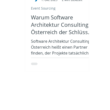
Event Sourcing
Warum Software
Architektur Consulting in
Österreich der Schlüssel
zu planbaren Projekten
Software Architektur Consulting in
ist
Österreich heißt einen Partner zu
finden, der Projekte tatsächlich
planbar macht, statt eine
Blackbox mit Risiken zu liefern.