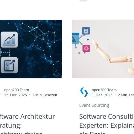
etzungsdisziplin, sondern als
Österreich von open200 
ndlage für langfristige
früher an. Dort, wo Sof
scheidungsfähigkeit. In diesem
gestaltbar ist und wirtsc
ikel erfahren Sie, wie innovative
Wirkung bewusst gepla
hitekturen wie Event Sourcing,
kann.
roservices und Frameworks
 Axon Ihre Softwareinitiative
hhaltig stützen.
open200 Team
open200 Team
15. Dez. 2025
2 Min. Lesezeit
1. Dez. 2025
2 Min. Le
Event Sourcing
ftware Architektur
Software Consult
ratung:
Experten: Explaina