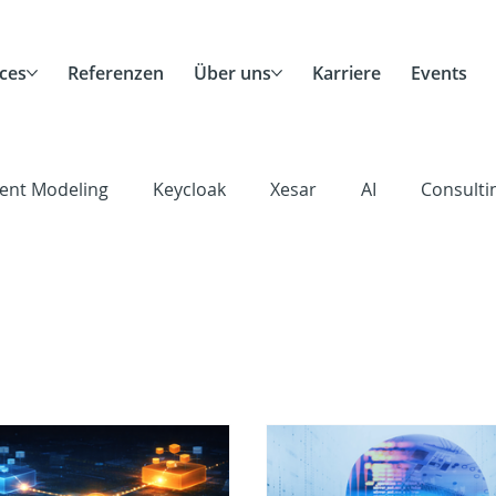
ces
Referenzen
Über uns
Karriere
Events
ent Modeling
Keycloak
Xesar
AI
Consulti
Scrum
Agile
Remote Work
Career
Cor