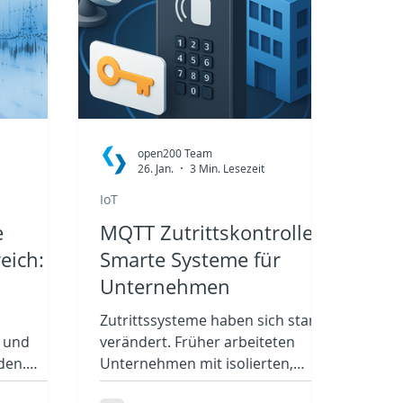
open200 Team
26. Jan.
3 Min. Lesezeit
IoT
e
MQTT Zutrittskontrolle:
eich:
Smarte Systeme für
Unternehmen
Zutrittssysteme haben sich stark
t und
verändert. Früher arbeiteten
den.
Unternehmen mit isolierten,
ulting
geschlossenen Lösungen. Heute