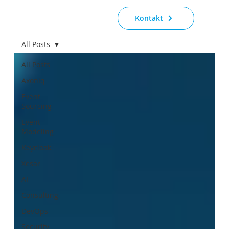
Kontakt
All Posts
All Posts
Axoniq
Event
Sourcing
Event
Modeling
Keycloak
Xesar
AI
Consulting
DevOps
Security