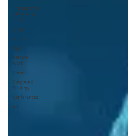
Frameworks,
Libraries &
Tools
Cloud
Scrum
Agile
Remote
Work
Career
Corporate
Strategy
Conferences
IoT