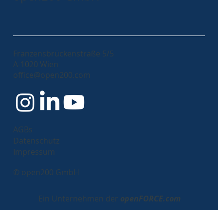
Franzensbrückenstraße 5/5
A-1020 Wien
office@open200.com
AGBs
Datenschutz
Impressum
© open200 GmbH
Ein Unternehmen der
openFORCE.com