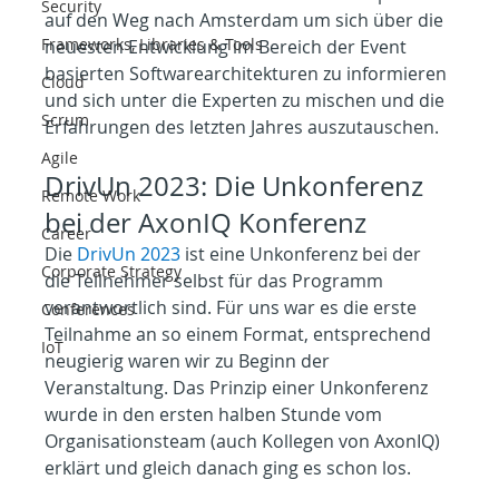
Security
auf den Weg nach Amsterdam um sich über die 
Frameworks, Libraries & Tools
neuesten Entwicklung im Bereich der Event 
basierten Softwarearchitekturen zu informieren 
Cloud
und sich unter die Experten zu mischen und die 
Scrum
Erfahrungen des letzten Jahres auszutauschen.
Agile
DrivUn 2023: Die Unkonferenz 
Remote Work
bei der AxonIQ Konferenz
Career
Die 
DrivUn 2023
 ist eine Unkonferenz bei der 
Corporate Strategy
die Teilnehmer selbst für das Programm 
verantwortlich sind. Für uns war es die erste 
Conferences
Teilnahme an so einem Format, entsprechend 
IoT
neugierig waren wir zu Beginn der 
Veranstaltung. Das Prinzip einer Unkonferenz 
wurde in den ersten halben Stunde vom 
Organisationsteam (auch Kollegen von AxonIQ) 
erklärt und gleich danach ging es schon los.