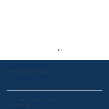
open200 GmbH
Franzensbrückenstraße 5/5
A-1020 Wien
WeAreDevelopers World Congress - A