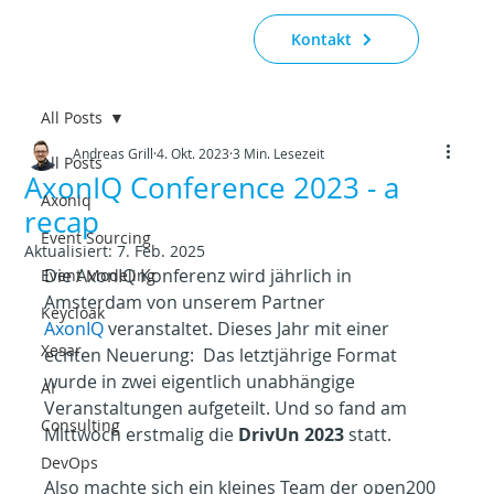
Kontakt
All Posts
Andreas Grill
4. Okt. 2023
3 Min. Lesezeit
All Posts
AxonIQ Conference 2023 - a
Axoniq
recap
Event Sourcing
Aktualisiert:
7. Feb. 2025
Die AxonIQ Konferenz wird jährlich in 
Event Modeling
Amsterdam von unserem Partner 
Keycloak
AxonIQ
 veranstaltet. Dieses Jahr mit einer 
Xesar
echten Neuerung:  Das letztjährige Format 
wurde in zwei eigentlich unabhängige 
AI
Veranstaltungen aufgeteilt. Und so fand am 
Consulting
Mittwoch erstmalig die 
DrivUn 2023
 statt.
DevOps
Also machte sich ein kleines Team der open200 