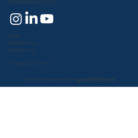
office@open200.com
Review
AGBs
Datenschutz
Impressum
© open200 GmbH
Ein Unternehmen der
openFORCE.com