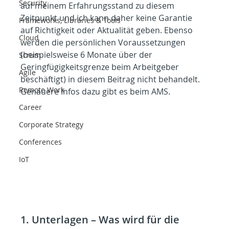
Security
auf meinem Erfahrungsstand zu diesem 
Zeitpunkt und ich kann daher keine Garantie 
Frameworks, Libraries & Tools
auf Richtigkeit oder Aktualität geben. Ebenso 
Cloud
werden die persönlichen Voraussetzungen 
(beispielsweise 6 Monate über der 
Scrum
Geringfügigkeitsgrenze beim Arbeitgeber 
Agile
beschäftigt) in diesem Beitrag nicht behandelt. 
Remote Work
Genauere Infos dazu gibt es beim AMS.
Career
Corporate Strategy
Conferences
IoT
1. Unterlagen – Was wird für die 