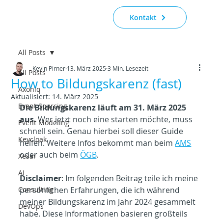
Kontakt
All Posts
Kevin Pirner
13. März 2025
3 Min. Lesezeit
All Posts
How to Bildungskarenz (fast)
Axoniq
Aktualisiert:
14. März 2025
Event Sourcing
Die Bildungskarenz läuft am 31. März 2025 
aus
. Wer jetzt noch eine starten möchte, muss 
Event Modeling
schnell sein. Genau hierbei soll dieser Guide 
Keycloak
helfen. Weitere Infos bekommt man beim 
AMS
oder auch beim 
ÖGB
.
Xesar
AI
Disclaimer
: Im folgenden Beitrag teile ich meine 
Consulting
persönlichen Erfahrungen, die ich während 
meiner Bildungskarenz im Jahr 2024 gesammelt 
DevOps
habe. Diese Informationen basieren großteils 