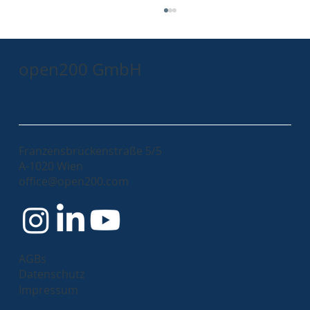
open200 GmbH
Franzensbrückenstraße 5/5
A-1020 Wien
My Journey as a Scrum Master at
office@open200.com
open200
AGBs
Datenschutz
Impressum