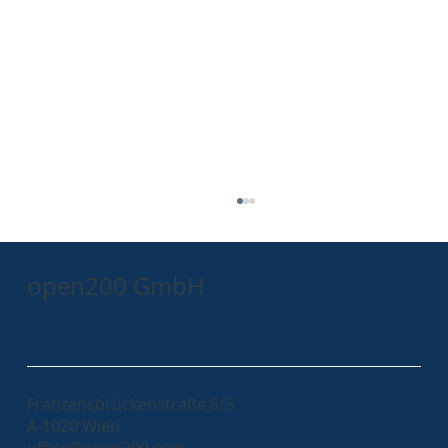
open200 GmbH
Franzensbrückenstraße 5/5
A-1020 Wien
Why did we choose the Axon Stack over
office@open200.com