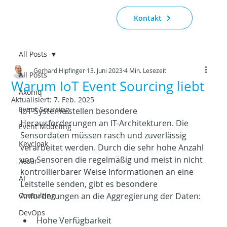
Kontakt
All Posts
Gerhard Hipfinger
13. Juni 2023
4 Min. Lesezeit
All Posts
Warum IoT Event Sourcing liebt
Axoniq
Aktualisiert:
7. Feb. 2025
Event Sourcing
IoT-Systeme stellen besondere 
Herausforderungen an IT-Architekturen. Die 
Event Modeling
Sensordaten müssen rasch und zuverlässig 
Keycloak
verarbeitet werden. Durch die sehr hohe Anzahl 
von Sensoren die regelmäßig und meist in nicht 
Xesar
kontrollierbarer Weise Informationen an eine 
AI
Leitstelle senden, gibt es besondere 
Consulting
Anforderungen an die Aggregierung der Daten:
DevOps
Hohe Verfügbarkeit