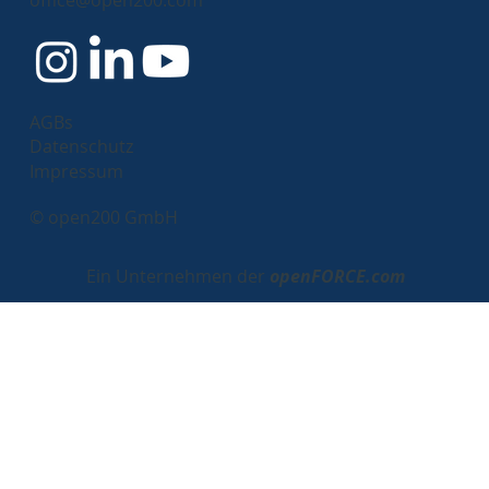
others?
AGBs
Datenschutz
Impressum
© open200 GmbH
Ein Unternehmen der
openFORCE.com