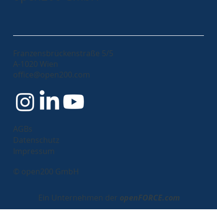
Franzensbrückenstraße 5/5
A-1020 Wien
office@open200.com
AGBs
Datenschutz
Impressum
© open200 GmbH
Ein Unternehmen der
openFORCE.com