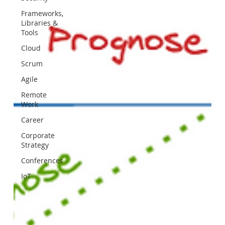
Frameworks,
Libraries &
Tools
Cloud
Scrum
Agile
Remote
Work
Career
Corporate
Strategy
Conferences
IoT