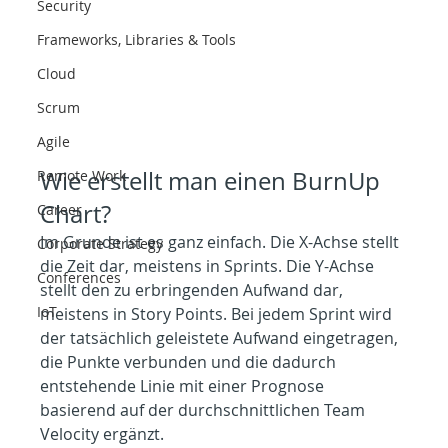
Security
Frameworks, Libraries & Tools
Cloud
Scrum
Agile
Wie erstellt man einen BurnUp 
Remote Work
Chart?
Career
Im Grunde ist es ganz einfach. Die X-Achse stellt 
Corporate Strategy
die Zeit dar, meistens in Sprints. Die Y-Achse 
Conferences
stellt den zu erbringenden Aufwand dar, 
IoT
meistens in Story Points. Bei jedem Sprint wird 
der tatsächlich geleistete Aufwand eingetragen, 
die Punkte verbunden und die dadurch 
entstehende Linie mit einer Prognose 
basierend auf der durchschnittlichen Team 
Velocity ergänzt.