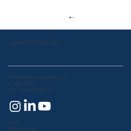
open200 GmbH
Franzensbrückenstraße 5/5
A-1020 Wien
The Perfectionism Paradox: Embracing
office@open200.com
Efficiency in Agile Software
Development
AGBs
Datenschutz