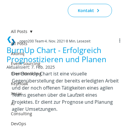
Kontakt
All Posts
open200 Team
4. Nov. 2021
8 Min. Lesezeit
All Posts
BurnUp Chart - Erfolgreich
Axoniq
Prognostizieren und Planen
Event Sourcing
Aktualisiert:
7. Feb. 2025
Der BurnUp Chart ist eine visuelle 
Event Modeling
Gegenüberstellung der bereits erledigten Arbeit 
Keycloak
und der noch offenen Tätigkeiten eines agilen 
Xesar
Teams gesehen über die Laufzeit eines 
Projektes. Er dient zur Prognose und Planung 
AI
agiler Umsetzungen.
Consulting
DevOps