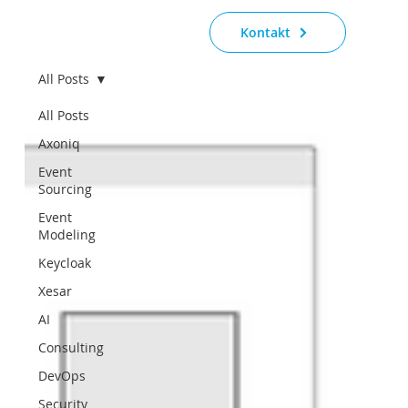
Kontakt
All Posts
All Posts
Axoniq
Event
Sourcing
Event
Modeling
Keycloak
Xesar
AI
Consulting
DevOps
Security