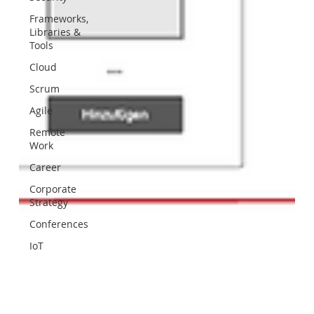
Frameworks,
Libraries &
Tools
Cloud
Scrum
Agile
Remote
Work
Career
Corporate
Strategy
Conferences
IoT