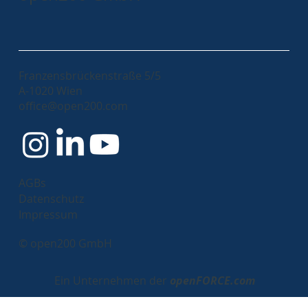
Franzensbrückenstraße 5/5
A-1020 Wien
office@open200.com
AGBs
Datenschutz
Impressum
© open200 GmbH
Ein Unternehmen der
openFORCE.com