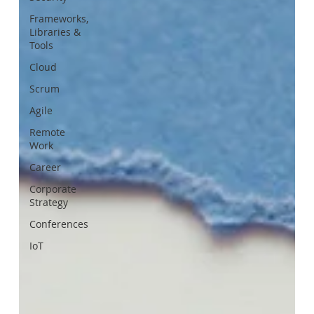
Frameworks,
Libraries &
Tools
Cloud
Scrum
Agile
Remote
Work
Career
Corporate
Strategy
Conferences
IoT