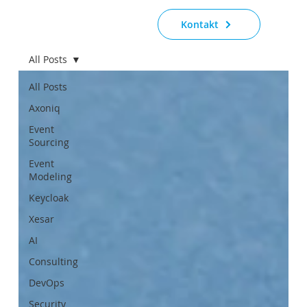
Kontakt
All Posts
All Posts
Axoniq
Event
Sourcing
Event
Modeling
Keycloak
Xesar
AI
Consulting
DevOps
Security