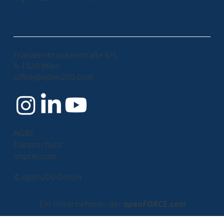
Franzensbrückenstraße 5/5
A-1020 Wien
office@open200.com
AGBs
Datenschutz
Impressum
© open200 GmbH
Ein Unternehmen der
openFORCE.com