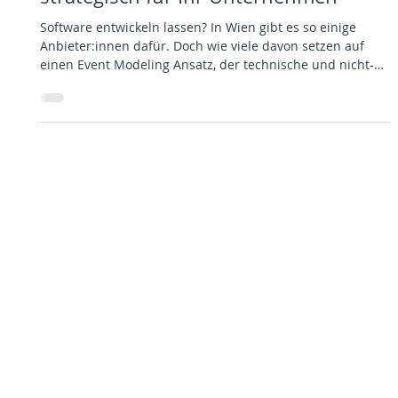
open200 Team
18. Aug. 2025
2 Min. Lesezeit
Event Modeling
Software entwickeln lassen Wien –
strategisch für Ihr Unternehmen
Software entwickeln lassen? In Wien gibt es so einige
Anbieter:innen dafür. Doch wie viele davon setzen auf
einen Event Modeling Ansatz, der technische und nicht-
technische Teams an einen Tisch bringt? In diesem Artikel
lesen Sie, warum Softwareprojekte schiefgehen und wie
sich das mit dem richtigen Ansatz verhindern lässt.