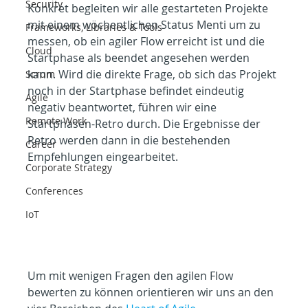
Security
Konkret begleiten wir alle gestarteten Projekte 
mit einem wöchentlichen Status Menti um zu 
Frameworks, Libraries & Tools
messen, ob ein agiler Flow erreicht ist und die 
Cloud
Startphase als beendet angesehen werden 
kann. Wird die direkte Frage, ob sich das Projekt 
Scrum
noch in der Startphase befindet eindeutig 
Agile
negativ beantwortet, führen wir eine 
Remote Work
Startphasen-Retro durch. Die Ergebnisse der 
Retro werden dann in die bestehenden 
Career
Empfehlungen eingearbeitet.
Corporate Strategy
Conferences
IoT
Um mit wenigen Fragen den agilen Flow 
bewerten zu können orientieren wir uns an den 