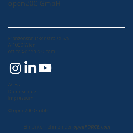
open200 GmbH
Franzensbrückenstraße 5/5
A-1020 Wien
The Perfectionism Paradox: Embracing
office@open200.com
Efficiency in Agile Software
Development
AGBs
Datenschutz
Impressum
© open200 GmbH
Ein Unternehmen der
openFORCE.com