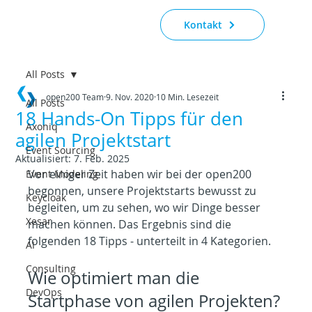
Kontakt
All Posts
open200 Team
9. Nov. 2020
10 Min. Lesezeit
All Posts
18 Hands-On Tipps für den
Axoniq
agilen Projektstart
Event Sourcing
Aktualisiert:
7. Feb. 2025
Vor einiger Zeit haben wir bei der open200 
Event Modeling
begonnen, unsere Projektstarts bewusst zu 
Keycloak
begleiten, um zu sehen, wo wir Dinge besser 
Xesar
machen können. Das Ergebnis sind die 
folgenden 18 Tipps - unterteilt in 4 Kategorien.
AI
Consulting
Wie optimiert man die 
DevOps
Startphase von agilen Projekten?